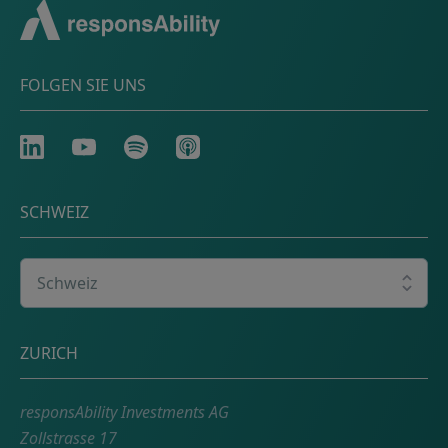
FOLGEN SIE UNS
LinkedIn
Youtube
Spotify
Apple
SCHWEIZ
Wählen Sie Ihr Land
Adresse
ZURICH
responsAbility Investments AG
Zollstrasse 17