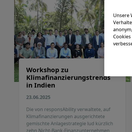
Unsere 
Verhalte
anonym,
Cookies 
verbess
Workshop zu
Klimafinanzierungstrends
in Indien
23.06.2025
Die von responsAbility verwaltete, auf
Klimafinanzierungen ausgerichtete
gemischte Anlagestrategie lud kürzlich
zehn Nicht-Bank-Finanzunternehmen