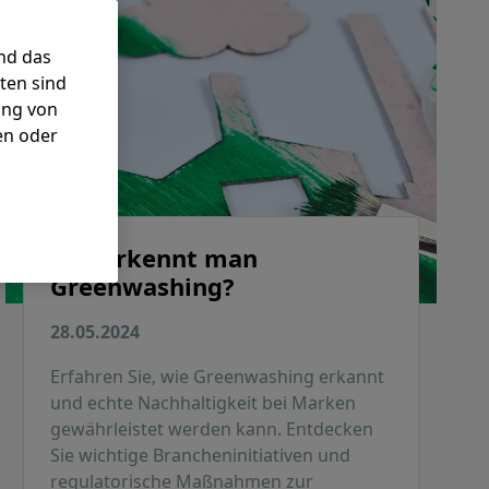
nd das
ten sind
ung von
en oder
Wie erkennt man
Greenwashing?
28.05.2024
Erfahren Sie, wie Greenwashing erkannt
und echte Nachhaltigkeit bei Marken
gewährleistet werden kann. Entdecken
Sie wichtige Brancheninitiativen und
regulatorische Maßnahmen zur