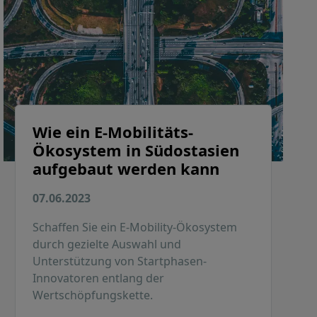
Wie ein E-Mobilitäts-
Ökosystem in Südostasien
aufgebaut werden kann
07.06.2023
Schaffen Sie ein E-Mobility-Ökosystem
durch gezielte Auswahl und
Unterstützung von Startphasen-
Innovatoren entlang der
Wertschöpfungskette.