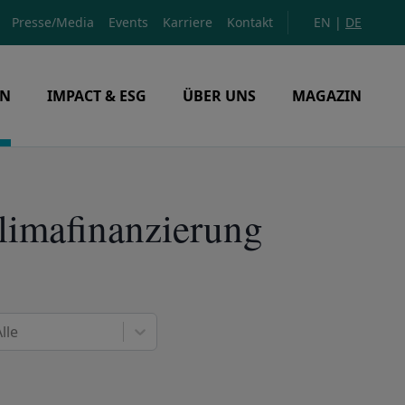
Presse/Media
Events
Karriere
Kontakt
EN
|
DE
EN
IMPACT & ESG
ÜBER UNS
MAGAZIN
limafinanzierung
lle