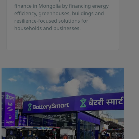
finance in Mongolia by financing energy
efficiency, greenhouses, buildings and
resilience-focused solutions for
households and businesses.