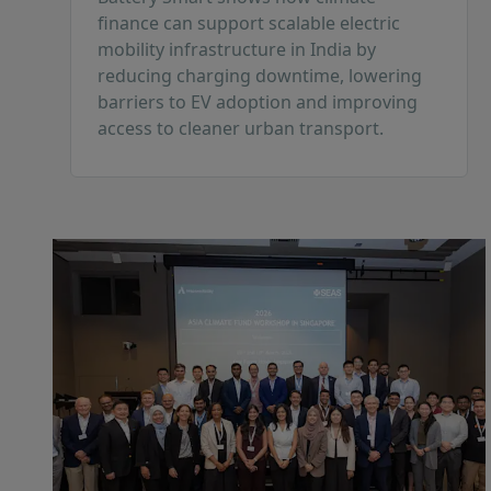
finance can support scalable electric
mobility infrastructure in India by
reducing charging downtime, lowering
barriers to EV adoption and improving
access to cleaner urban transport.