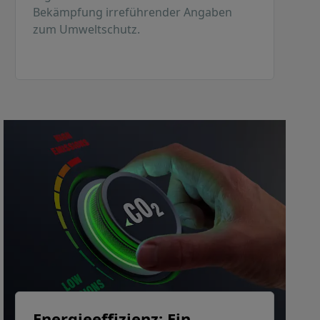
Bekämpfung irreführender Angaben
zum Umweltschutz.
Energieeffizienz: Ein