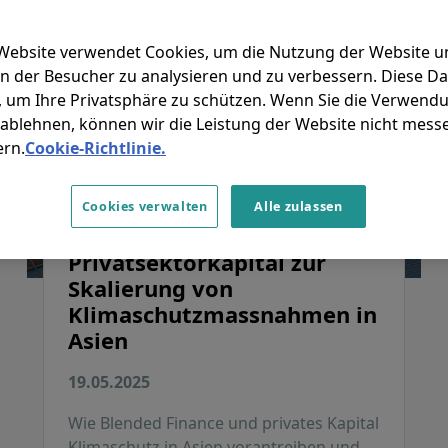
Website verwendet Cookies, um die Nutzung der Website u
n der Besucher zu analysieren und zu verbessern. Diese Da
 um Ihre Privatsphäre zu schützen. Wenn Sie die Verwend
ablehnen, können wir die Leistung der Website nicht mess
ern.
Cookie-Richtlinie.
Cookies verwalten
Alle zulassen
Mobilisierung von
Privatsektorkapital zur
Skalierung von
Klimaschutzmassnahmen in
Asien
19.05.2025
Wie Blended Finance und privates Kapital
Klimaschutz in Asien vorantreiben und