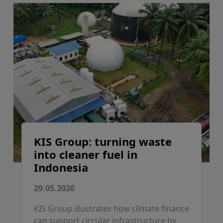
KIS Group: turning waste
into cleaner fuel in
Indonesia
29.05.2026
KIS Group illustrates how climate finance
can support circular infrastructure by