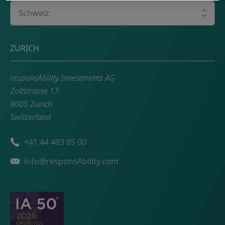
Wählen Sie Ihr Land
Adresse
ZURICH
responsAbility Investments AG
Zollstrasse 17
8005 Zurich
Switzerland
Telefonnummer
+41 44 403 05 00
Email
info@responsAbility.com