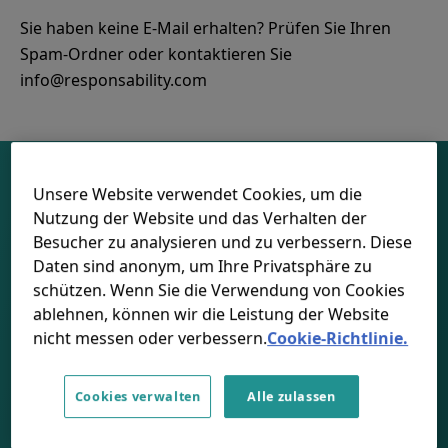
Sie haben keine E-Mail erhalten? Prüfen Sie Ihren
Spam-Ordner oder kontaktieren Sie
Unsere Website verwendet Cookies, um die
Nutzung der Website und das Verhalten der
Besucher zu analysieren und zu verbessern. Diese
Daten sind anonym, um Ihre Privatsphäre zu
FOLGEN SIE UNS
schützen. Wenn Sie die Verwendung von Cookies
ablehnen, können wir die Leistung der Website
LinkedIn
Youtube
Spotify
Apple
nicht messen oder verbessern.
Cookie-Richtlinie.
Cookies verwalten
Alle zulassen
SCHWEIZ