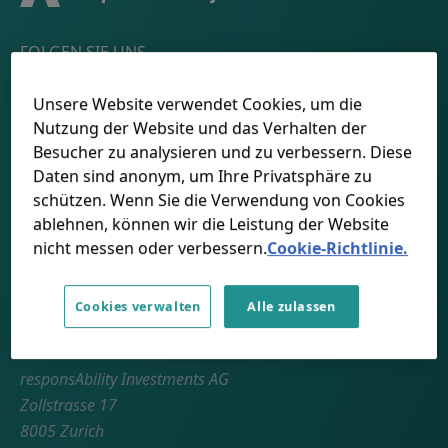
FOLGEN SIE UNS
Unsere Website verwendet Cookies, um die
LinkedIn
Youtube
Spotify
Apple
Nutzung der Website und das Verhalten der
Besucher zu analysieren und zu verbessern. Diese
Daten sind anonym, um Ihre Privatsphäre zu
SCHWEIZ
schützen. Wenn Sie die Verwendung von Cookies
ablehnen, können wir die Leistung der Website
Wählen Sie Ihr Land
nicht messen oder verbessern.
Cookie-Richtlinie.
Cookies verwalten
Alle zulassen
Adresse
ZURICH
responsAbility Investments AG
Zollstrasse 17
8005 Zurich