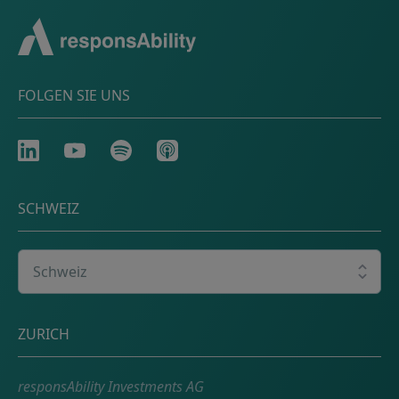
FOLGEN SIE UNS
LinkedIn
Youtube
Spotify
Apple
SCHWEIZ
Wählen Sie Ihr Land
Adresse
ZURICH
responsAbility Investments AG