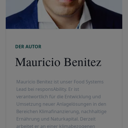
DER AUTOR
Mauricio Benitez
Mauricio Benitez ist unser Food Systems
Lead bei responsAbility. Er ist
verantwortlich für die Entwicklung und
Umsetzung neuer Anlagelösungen in den
Bereichen Klimafinanzierung, nachhaltige
Ernährung und Naturkapital. Derzeit
arbeitet er an einer klimabezogenen