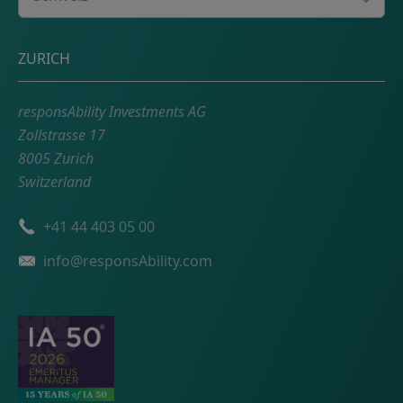
Adresse
ZURICH
responsAbility Investments AG
Zollstrasse 17
8005 Zurich
Switzerland
Telefonnummer
+41 44 403 05 00
Email
info@responsAbility.com