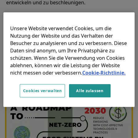
entwickeln und zu beschleunigen.
Bei dem Bericht handelt es sich um die
weltweit erste Roadmap für den
Unsere Website verwendet Cookies, um die
Übergang zu einem Netto-Null-
Nutzung der Website und das Verhalten der
Ernährungssystem bis 2050 bei
Besucher zu analysieren und zu verbessern. Diese
gleichzeitiger Förderung einer stabilen
Daten sind anonym, um Ihre Privatsphäre zu
schützen. Wenn Sie die Verwendung von Cookies
und erschwinglichen
ablehnen, können wir die Leistung der Website
Nahrungsmittelproduktion und einer
nicht messen oder verbessern.
Cookie-Richtlinie.
gesünderen und nahrhafteren
Ernährung.
Cookies verwalten
Alle zulassen