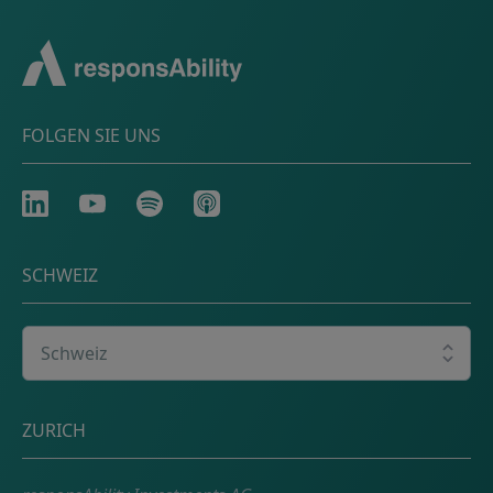
FOLGEN SIE UNS
LinkedIn
Youtube
Spotify
Apple
SCHWEIZ
Wählen Sie Ihr Land
Adresse
ZURICH