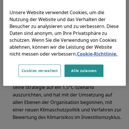
Pendants. Bestimmte Projekte im Bereich der
Unsere Website verwendet Cookies, um die
erneuerbaren Energien sind jedoch in hohem
Nutzung der Website und das Verhalten der
Maße von der Erwärmung des Planeten betroffen.
Besucher zu analysieren und zu verbessern. Diese
Die Studie umfasste auch eine Risikobewertung,
Daten sind anonym, um Ihre Privatsphäre zu
um potenzielle Ertragseinbußen aufgrund der
schützen. Wenn Sie die Verwendung von Cookies
zunehmenden Häufigkeit und Intensität extremer
ablehnen, können wir die Leistung der Website
Wetterereignisse zu beurteilen, was die
nicht messen oder verbessern.
Cookie-Richtlinie.
Bedeutung der Vermeidung eines
unkontrollierten Klimawandels unterstreicht.
Cookies verwalten
Alle zulassen
CIFI hat nun einen Fahrplan entwickelt
, um
seine Strategie auf ein 1,5°C-Szenario
auszurichten, und hat mit der Umsetzung auf
allen Ebenen der Organisation begonnen, mit
einer neuen Klimaschutzpolitik und Verfahren zur
Bewertung des Klimarisikos im Investitionszyklus.