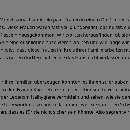
odell zunächst mit ein paar Frauen in einem Dorf in der 
s. Diese Frauen waren fast völlig ungebildet, das heisst, si
e Klasse hinausgekommen. Wir wollten herausfinden, ob sie
b sie eine Ausbildung absolvieren wollten und wie lange wi
kt ist, dass diese Frauen im Kreis ihrer Familie arbeiten mu
us gehen durften, hatten sie das Haus nicht verlassen un
 wir ihre Familien überzeugen konnten, es ihnen zu erlaub
lten den Frauen Kompetenzen in der Lebensmittelverarbeit
 der Lebensmittelhygiene vermitteln und sehen, wie sie da
sse Überwindung, zu uns zu kommen, weil sie von ihren Sc
dass es für sie nicht sicher sein könnte. Also sagten wir: