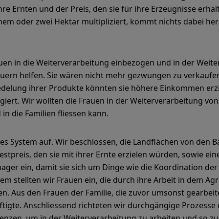
hre Ernten und der Preis, den sie für ihre Erzeugnisse erhal
em oder zwei Hektar multipliziert, kommt nichts dabei he
en in die Weiterverarbeitung einbezogen und in der Weiter
uern helfen. Sie wären nicht mehr gezwungen zu verkaufe
eredelung ihrer Produkte könnten sie höhere Einkommen erz
giert. Wir wollten die Frauen in der Weiterverarbeitung v
in die Familien fliessen kann.
es System auf. Wir beschlossen, die Landflächen von den B
stpreis, den sie mit ihrer Ernte erzielen würden, sowie ei
anager ein, damit sie sich um Dinge wie die Koordination 
stellten wir Frauen ein, die durch ihre Arbeit in dem Agr
. Aus den Frauen der Familie, die zuvor umsonst gearbeit
ftigte. Anschliessend richteten wir durchgängige Prozesse 
enzen, um in der Weiterverarbeitung zu arbeiten und so z