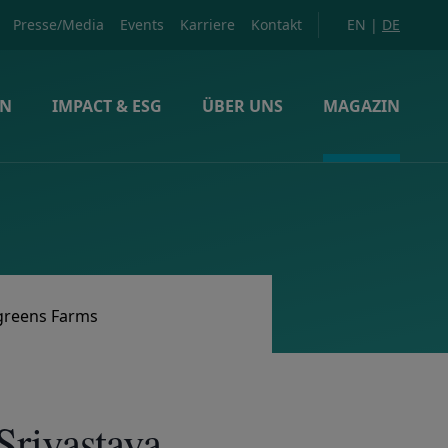
Presse/Media
Events
Karriere
Kontakt
EN
|
DE
EN
IMPACT & ESG
ÜBER UNS
MAGAZIN
ngreens Farms
rivastava,