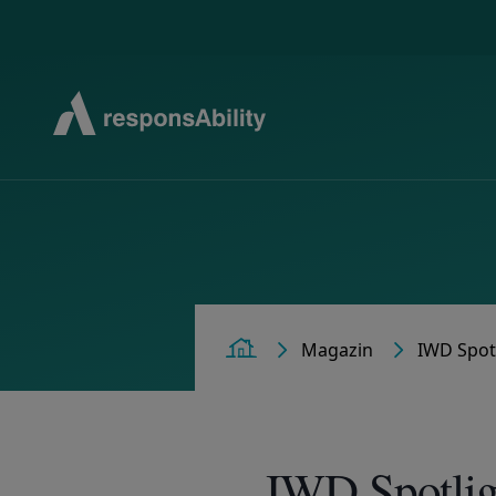
Magazin
IWD Spot
Home
IWD Spotligh