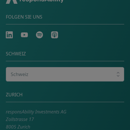
FOLGEN SIE UNS
LinkedIn
Youtube
Spotify
Apple
SCHWEIZ
Wählen Sie Ihr Land
Adresse
ZURICH
responsAbility Investments AG
Zollstrasse 17
8005 Zurich