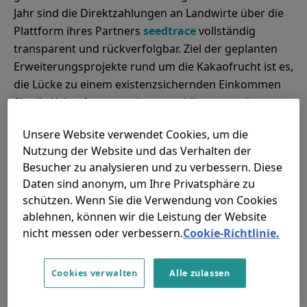
Jahr sind die Direktzahlungen an Landwirte über die
Plattform ihres Partners
seedtrace
vollständig
transparent und rückverfolgbar. Ziel der geplanten
Erweiterungsprojekte rund um die Kakaofrucht ist es,
die Lücke zu einem existenzsichernden Einkommen
für die Kakaofarmer weiter zu schliessen und
gleichzeitig der Kakaoindustrie Lösungen zur
Unsere Website verwendet Cookies, um die
Reduzierung und Beseitigung ihres CO2-
Nutzung der Website und das Verhalten der
Fussabdrucks innerhalb der Wertschöpfungskette
Besucher zu analysieren und zu verbessern. Diese
anzubieten.
Daten sind anonym, um Ihre Privatsphäre zu
schützen. Wenn Sie die Verwendung von Cookies
ablehnen, können wir die Leistung der Website
nicht messen oder verbessern.
Cookie-Richtlinie.
Cookies verwalten
Alle zulassen