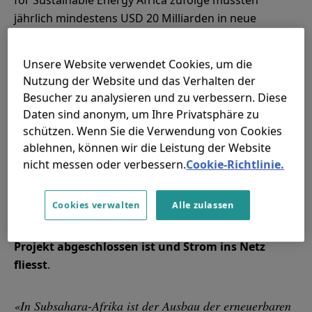
jährlich mindestens USD 20 Milliarden in neue
Energieinfrastruktur investiert werden, um eine
universelle Grundversorgung mit Energie in den
Unsere Website verwendet Cookies, um die
afrikanischen Ländern zu erreichen. Dafür müssten
Nutzung der Website und das Verhalten der
diese Investitionen aber schnell umgesetzt und in
Besucher zu analysieren und zu verbessern. Diese
den Ausbau der Stromversorgung geleitet werden.
Daten sind anonym, um Ihre Privatsphäre zu
schützen. Wenn Sie die Verwendung von Cookies
Infrastrukturprojekte sind von Natur aus langfristig.
ablehnen, können wir die Leistung der Website
Hinzu kommen die zusätzlichen Herausforderungen,
nicht messen oder verbessern.
Cookie-Richtlinie.
die die Entwicklung und der Bau von beispielsweise
Wasserkraftwerken in ländlichen Regionen von
Cookies verwalten
Alle zulassen
Subsahara-Afrika mit sich bringen. Dadurch können
leicht
fünf bis acht Jahre vergehen, bevor ein
Projekt abgeschlossen ist und Strom ins Netz
fliesst
.
«In Subsahara-Afrika ist der Ausbau der erneuerbaren