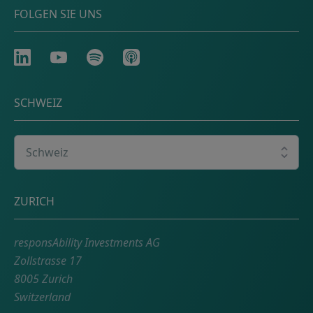
FOLGEN SIE UNS
LinkedIn
Youtube
Spotify
Apple
SCHWEIZ
Wählen Sie Ihr Land
Adresse
ZURICH
responsAbility Investments AG
Zollstrasse 17
8005 Zurich
Switzerland