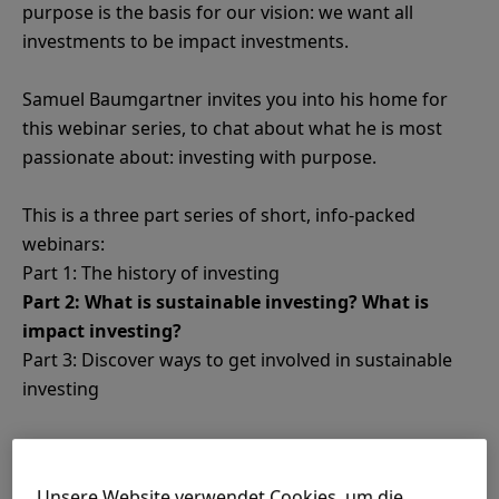
purpose is the basis for our vision: we want all
investments to be impact investments.
Samuel Baumgartner invites you into his home for
this webinar series, to chat about what he is most
passionate about: investing with purpose.
This is a three part series of short, info-packed
webinars:
Part 2: What is sustainable investing? What is
impact investing?
Part 3: Discover ways to get involved in sustainable
investing
Webinar host:
Samuel Baumgartner, passionate
Unsere Website verwendet Cookies, um die