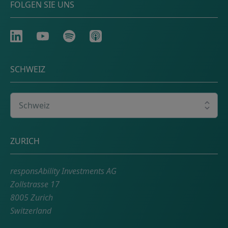
FOLGEN SIE UNS
LinkedIn
Youtube
Spotify
Apple
SCHWEIZ
Wählen Sie Ihr Land
Adresse
ZURICH
responsAbility Investments AG
Zollstrasse 17
8005 Zurich
Switzerland