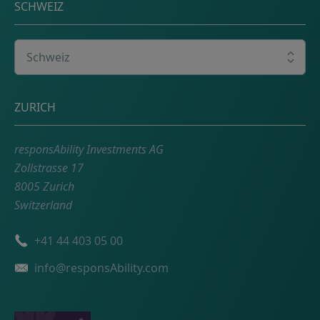
SCHWEIZ
Wählen Sie Ihr Land
Adresse
ZURICH
responsAbility Investments AG
Zollstrasse 17
8005 Zurich
Switzerland
Telefonnummer
+41 44 403 05 00
Email
info@responsAbility.com