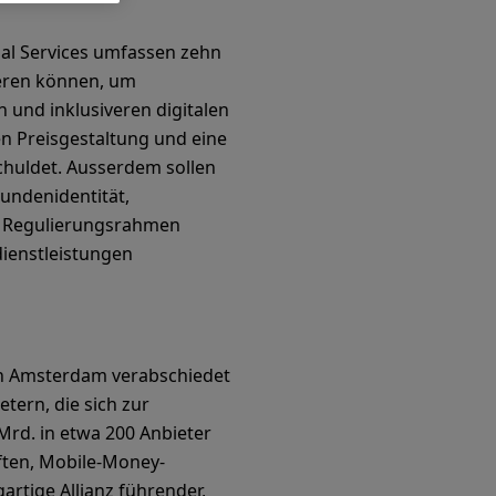
cial Services umfassen zehn
ieren können, um
und inklusiveren digitalen
n Preisgestaltung und eine
chuldet. Ausserdem sollen
undenidentität,
d Regulierungsrahmen
zdienstleistungen
in Amsterdam verabschiedet
tern, die sich zur
Mrd. in etwa 200 Anbieter
aften, Mobile-Money-
rtige Allianz führender,