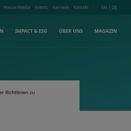
Presse/Media
Events
Karriere
Kontakt
EN
|
DE
EN
IMPACT & ESG
ÜBER UNS
MAGAZIN
r Richtlinien zu