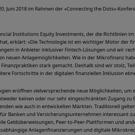
 20. Juni 2018 im Rahmen der «Connecting the Dots»-Konfe
ancial Institutions Equity Investments, der die Richtlinien 
at, erklärt: «Die Technologie ist ein wichtiger Motor der fi
 langem in Anbieter inklusiver Fintech-Lösungen und wir re
n neuen Anlagemöglichkeiten. Wie in der Mikrofinanz habe
Finanzpraktiken stark gemacht. Deshalb sind wir stolz, Teil 
tere Fortschritte in der digitalen finanziellen Inklusion ebn
ologien eröffnen vielversprechende neue Möglichkeiten, 
entweder keinen oder nur sehr eingeschränkten Zugang zu 
enden wie auch in entwickelten Märkten. Traditionell gelt
 für Banken und Versicherungsunternehmen interessant zu 
ile Geldüberweisungen, Peer-to-Peer-Plattformen und ande
sabhängige Anlagenfinanzierungen und digitale Mikrokredi