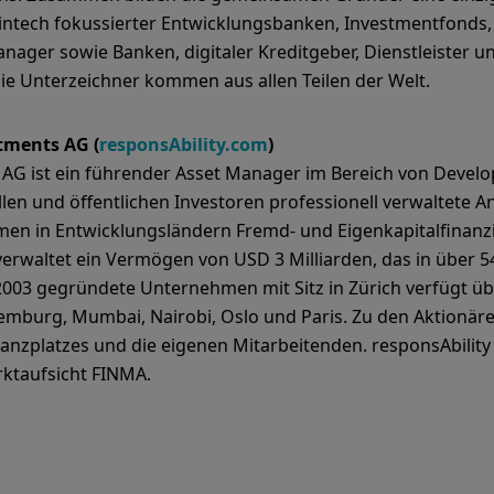
intech fokussierter Entwicklungsbanken, Investmentfonds, F
ager sowie Banken, digitaler Kreditgeber, Dienstleister u
e Unterzeichner kommen aus allen Teilen der Welt.
tments AG (
responsAbility.com
)
s AG ist ein führender Asset Manager im Bereich von Deve
nellen und öffentlichen Investoren professionell verwaltete 
men in Entwicklungsländern Fremd- und Eigenkapitalfinanz
verwaltet ein Vermögen von USD 3 Milliarden, das in über 
s 2003 gegründete Unternehmen mit Sitz in Zürich verfügt üb
emburg, Mumbai, Nairobi, Oslo und Paris. Zu den Aktionär
nanzplatzes und die eigenen Mitarbeitenden. responsAbility 
ktaufsicht FINMA.