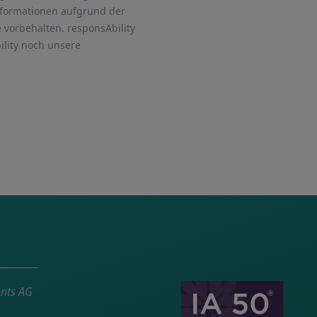
Informationen aufgrund der
 vorbehalten. responsAbility
ility noch unsere
ents AG