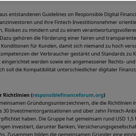
eraus entstandenen Guidelines on Responsible Digital Finan
Finanzinvestoren und ihre Fintech-Investitionsnehmer orient
 Risiken zu mindern und zu einem verantwortungsvolleren 
Dazu gehören die Förderung einer fairen und transparente
 Konditionen für Kunden, damit sich niemand zu hoch vers
 Kompetenzen der Verbraucher gestärkt und Standards zu K
t eingerichtet werden sowie ein angemessener Rechts- un
ch soll die Kompatibilität unterschiedlicher digitaler Finan
 Richtlinien (
responsiblefinanceforum.org
)
meinsamen Gründungsunterzeichnern, die die Richtlinien 
s 30 Investmentorganisationen und über zehn Fintech-Anbie
verpflichtet haben. Die Gruppe hat gemeinsam rund USD 1,5 
tungen investiert, darunter Banken, Versicherungsgesellsch
hs. Zusammen bilden die gemeinsamen Gründer eine einziga