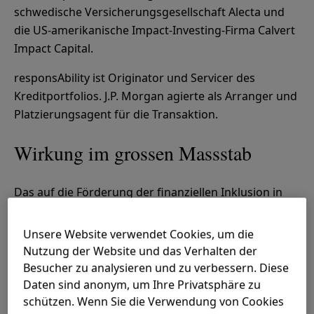
schwedische Versicherungsgesellschaft Alecta und
die US-amerikanische Impact-Investing-Firma Calvert
Impact Capital.
responsAbility ist Originator und Servicer des
Kreditportfolios. J.P. Morgan agierte als Arranger und
Platzierungsagent für die Transaktion.
Wirkung im grossen Massstab
Das auf die Förderung der finanziellen Inklusion in
Entwicklungs- und Schwellenländern ausgerichtete
Portfolio wird eine messbare Wirkung generieren:
Unsere Website verwendet Cookies, um die
Die dadurch ermöglichte Weitervergabe von Krediten
Nutzung der Website und das Verhalten der
über die 26 lokalen Partnerinstitute wird 30’000
Besucher zu analysieren und zu verbessern. Diese
kleinen und mittelgrossen Unternehmenskunden
Daten sind anonym, um Ihre Privatsphäre zu
sowie 5,6 Millionen Mikrofinanzkreditnehmern
schützen. Wenn Sie die Verwendung von Cookies