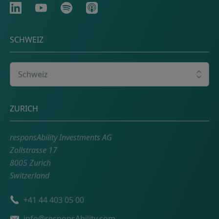
LinkedIn
Youtube
Spotify
Apple
SCHWEIZ
Wählen Sie Ihr Land
Adresse
ZURICH
responsAbility Investments AG
Zollstrasse 17
8005 Zurich
Switzerland
Telefonnummer
+41 44 403 05 00
Email
info@responsAbility.com