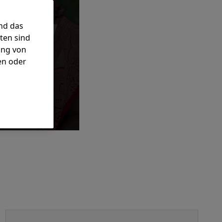
nd das
ten sind
ung von
en oder