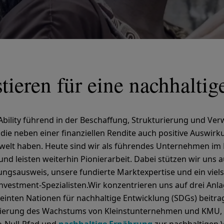
tieren für eine nachhaltig
sAbility führend in der Beschaffung, Strukturierung und Ve
 die neben einer finanziellen Rendite auch positive Auswir
welt haben. Heute sind wir als führendes Unternehmen im 
und leisten weiterhin Pionierarbeit. Dabei stützen wir uns 
ungsausweis, unsere fundierte Marktexpertise und ein viel
nvestment-Spezialisten.Wir konzentrieren uns auf drei Anl
reinten Nationen für nachhaltige Entwicklung (SDGs) beitr
zierung des Wachstums von Kleinstunternehmen und KMU,