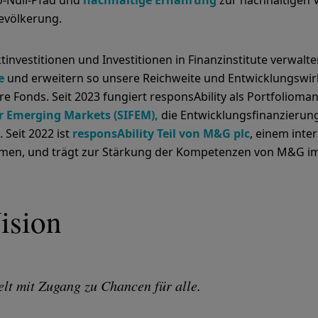
o-Null-Pfad und
nachhaltige Ernährung
zur nachhaltigen 
evölkerung.
investitionen und Investitionen in Finanzinstitute verwalt
e
und erweitern so unsere Reichweite und Entwicklungswi
re Fonds. Seit 2023 fungiert responsAbility als Portfoliom
r Emerging Markets (SIFEM),
die Entwicklungsfinanzierung
 Seit 2022 ist
responsAbility Teil von M&G plc
, einem inte
en, und trägt zur Stärkung der Kompetenzen von M&G im
ision
lt mit Zugang zu Chancen für alle.