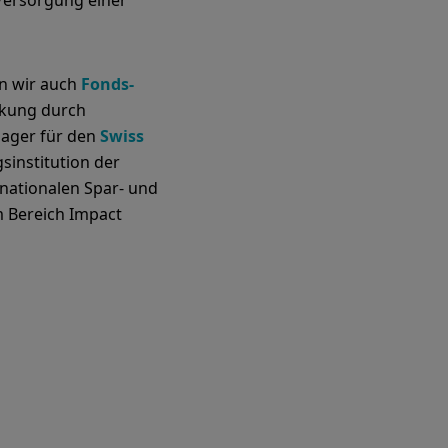
Versorgung einer
en wir auch
Fonds-
rkung durch
anager für den
Swiss
sinstitution der
rnationalen Spar- und
 Bereich Impact