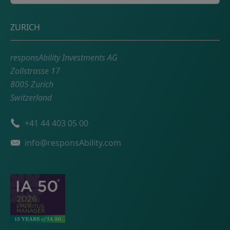
Adresse
ZURICH
responsAbility Investments AG
Zollstrasse 17
8005 Zurich
Switzerland
Telefonnummer
+41 44 403 05 00
Email
info@responsAbility.com