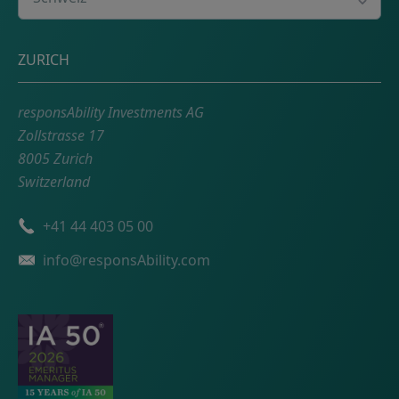
Adresse
ZURICH
responsAbility Investments AG
Zollstrasse 17
8005 Zurich
Switzerland
Telefonnummer
+41 44 403 05 00
Email
info@responsAbility.com