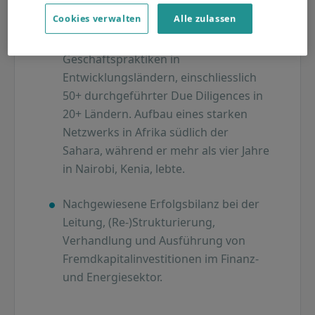
Cookies verwalten
Alle zulassen
Umfangreiche Kenntnisse der
Geschäftspraktiken in
Entwicklungsländern, einschliesslich
50+ durchgeführter Due Diligences in
20+ Ländern. Aufbau eines starken
Netzwerks in Afrika südlich der
Sahara, während er mehr als vier Jahre
in Nairobi, Kenia, lebte.
Nachgewiesene Erfolgsbilanz bei der
Leitung, (Re-)Strukturierung,
Verhandlung und Ausführung von
Fremdkapitalinvestitionen im Finanz-
und Energiesektor.