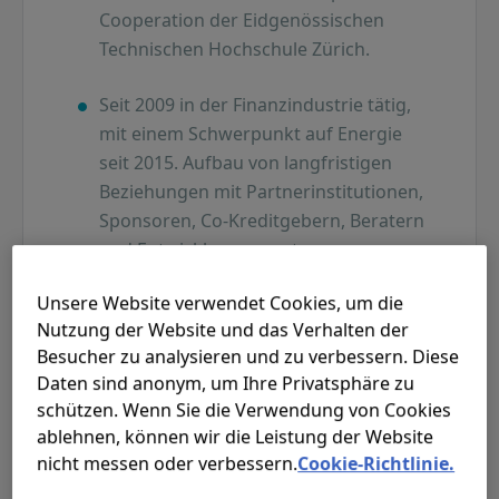
Cooperation der Eidgenössischen
Technischen Hochschule Zürich.
Seit 2009 in der Finanzindustrie tätig,
mit einem Schwerpunkt auf Energie
seit 2015. Aufbau von langfristigen
Beziehungen mit Partnerinstitutionen,
Sponsoren, Co-Kreditgebern, Beratern
und Entwicklungsagenturen.
Unsere Website verwendet Cookies, um die
Leitung eines Investment-Teams, das
Nutzung der Website und das Verhalten der
für Fremdfinanzierungen von
Besucher zu analysieren und zu verbessern. Diese
Unternehmen und Projekten im
Daten sind anonym, um Ihre Privatsphäre zu
Bereich Klimafinanzierung
schützen. Wenn Sie die Verwendung von Cookies
verantwortlich ist (Energiezugang,
ablehnen, können wir die Leistung der Website
dezentrale Energie für C&I-Abnehmer
nicht messen oder verbessern.
Cookie-Richtlinie.
und kleine erneuerbare